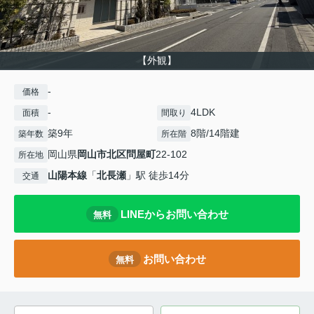
【外観】
-
価格
-
4LDK
面積
間取り
築9年
8階/14階建
築年数
所在階
岡山県
岡山市北区
問屋町
22-102
所在地
山陽本線
「
北長瀬
」駅 徒歩14分
交通
LINEからお問い合わせ
無料
お問い合わせ
無料