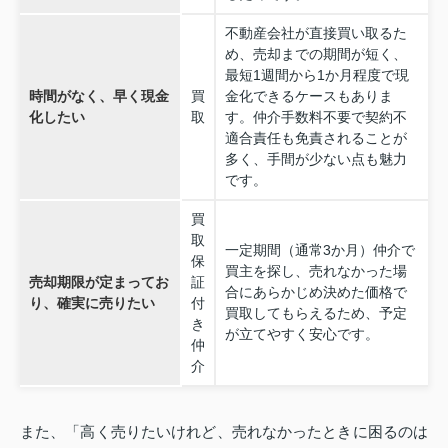
不動産会社が直接買い取るた
め、売却までの期間が短く、
最短1週間から1か月程度で現
時間がなく、早く現金
買
金化できるケースもありま
化したい
取
す。仲介手数料不要で契約不
適合責任も免責されることが
多く、手間が少ない点も魅力
です。
買
取
一定期間（通常3か月）仲介で
保
買主を探し、売れなかった場
売却期限が定まってお
証
合にあらかじめ決めた価格で
り、確実に売りたい
付
買取してもらえるため、予定
き
が立てやすく安心です。
仲
介
また、「高く売りたいけれど、売れなかったときに困るのは