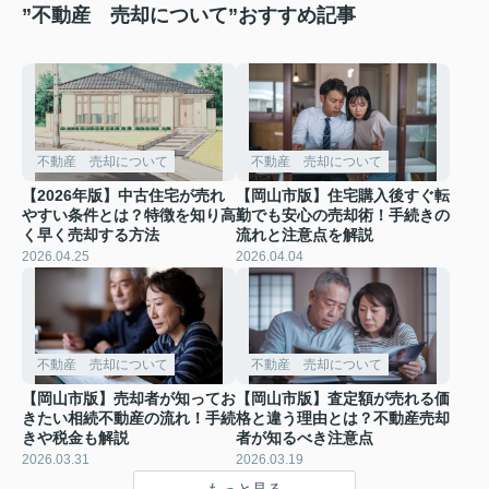
”不動産 売却について”おすすめ記事
不動産 売却について
不動産 売却について
【2026年版】中古住宅が売れ
【岡山市版】住宅購入後すぐ転
やすい条件とは？特徴を知り高
勤でも安心の売却術！手続きの
く早く売却する方法
流れと注意点を解説
2026.04.25
2026.04.04
不動産 売却について
不動産 売却について
【岡山市版】売却者が知ってお
【岡山市版】査定額が売れる価
きたい相続不動産の流れ！手続
格と違う理由とは？不動産売却
きや税金も解説
者が知るべき注意点
2026.03.31
2026.03.19