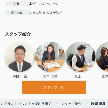
工作 バレーボール
特技
明日は明日の風が吹く
座右の銘
スタッフ紹介
寺師 一嘉
岡本 淳倫
別所 一
荒木
スタッフ一覧
をお考えならハウスドゥ岡山奥田店
スタッフ紹介
段﨑 飛鳥