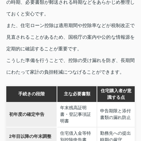
の時期、必要書類が郵送される時期などをあらかじめ整理し
ておくと安心です。
また、住宅ローン控除は適用期間や控除率などが税制改正で
見直されることがあるため、国税庁の案内や公的な情報源を
定期的に確認することが重要です。
こうした準備を行うことで、控除の受け漏れを防ぎ、長期間
にわたって家計の負担軽減につなげることができます。
住宅購入者が意
手続きの段階
主な必要書類
識する点
年末残高証明
申告期限と添付
初年度の確定申告
書・登記事項証
書類の漏れ防止
明書
住宅借入金等特
勤務先への提出
2年目以降の年末調整
別控除申告書
時期の厳守