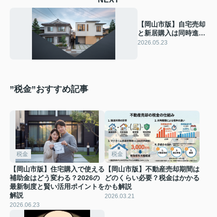
【岡山市版】自宅売却
と新居購入は同時進
行？住み替えの効率的
2026.05.23
な進め方について解説
”税金”おすすめ記事
税金
税金
【岡山市版】住宅購入で使える
【岡山市版】不動産売却期間は
補助金はどう変わる？2026の
どのくらい必要？税金はかかる
最新制度と賢い活用ポイントを
かも解説
解説
2026.03.21
2026.06.23