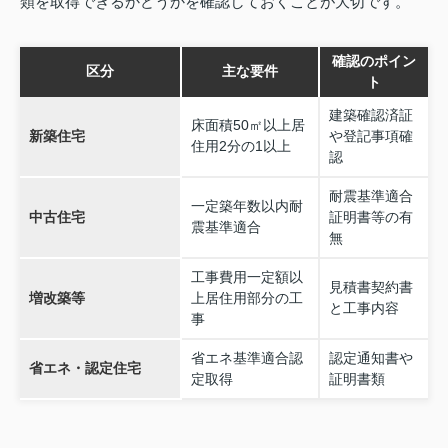
類を取得できるかどうかを確認しておくことが大切です。
確認のポイン
区分
主な要件
ト
建築確認済証
床面積50㎡以上居
新築住宅
や登記事項確
住用2分の1以上
認
耐震基準適合
一定築年数以内耐
中古住宅
証明書等の有
震基準適合
無
工事費用一定額以
見積書契約書
増改築等
上居住用部分の工
と工事内容
事
省エネ基準適合認
認定通知書や
省エネ・認定住宅
定取得
証明書類