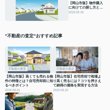
【岡山市版】物件購入
に向けての探し方と
は？住宅購入者が知っ
2026.05.30
ておきたいポイントを
解説
”不動産の査定”おすすめ記事
不動産の査定
不動産の査定
【岡山市版】高くても売れる物
【岡山市版】住宅売却で相場よ
件の特徴とは？自宅売却前に知
り高く売るには？コツを押さえ
るべきポイント
て納得の価格を実現する方法
2026.08.01
2026.06.20