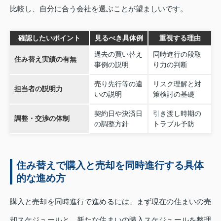
比較し、自分に合う会社を選ぶことが望ましいです。
確認したいポイント
見るべき具体例
重視する理由
過去の買い替え
同時進行の段取
住み替え実績の有無
事例の説明
り力の判断
売り先行等の違
リスク理解と対
担当者の説明力
いの説明
策検討の基礎
契約日や決済日
引き渡し時期の
調整・交渉の体制
の調整方針
トラブル予防
住み替えで購入と売却を同時進行する具体
的な進め方
購入と売却を同時進行で進めるには、まず現在の住まいの売
却スケジュールと、新たな住まいの購入スケジュールを整理