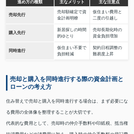
進め方の種類
主なメリット
主な注意点
売却額確定で資
仮住まい費用と
売却先行
金計画明瞭
二度の引越し
新居探しの時間
売却長期化時の
購入先行
的ゆとり
資金負担増加
仮住まい不要で
契約日程調整の
同時進行
負担軽減
難易度上昇
売却と購入を同時進行する際の資金計画と
ローンの考え方
住み替えで売却と購入を同時進行する場合は、まず必要にな
る費用の全体像を整理することが大切です。
代表的な費用として、売却時の仲介手数料や印紙税、抵当権