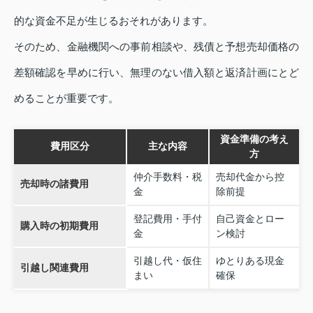
的な資金不足が生じるおそれがあります。
そのため、金融機関への事前相談や、残債と予想売却価格の
差額確認を早めに行い、無理のない借入額と返済計画にとど
めることが重要です。
資金準備の考え
費用区分
主な内容
方
仲介手数料・税
売却代金から控
売却時の諸費用
金
除前提
登記費用・手付
自己資金とロー
購入時の初期費用
金
ン検討
引越し代・仮住
ゆとりある現金
引越し関連費用
まい
確保