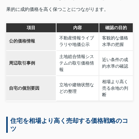
果的に成約価格を高く保つことにつながります。
項目
内容
確認の目的
不動産情報ライブ
客観的な価格
公的価格情報
ラリや地価公示
水準の把握
土地総合情報シス
近い条件の成
周辺取引事例
テムの取引価格情
約水準の確認
報
相場より高く
立地や建物状態な
自宅の個別要因
売る余地の判
どの整理
断
住宅を相場より高く売却する価格戦略のコ
ツ