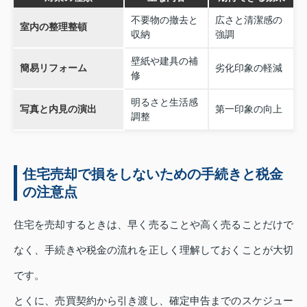
不要物の撤去と
広さと清潔感の
室内の整理整頓
収納
強調
壁紙や建具の補
簡易リフォーム
劣化印象の軽減
修
明るさと生活感
写真と内見の演出
第一印象の向上
調整
住宅売却で損をしないための手続きと税金
の注意点
住宅を売却するときは、早く売ることや高く売ることだけで
なく、手続きや税金の流れを正しく理解しておくことが大切
です。
とくに、売買契約から引き渡し、確定申告までのスケジュー