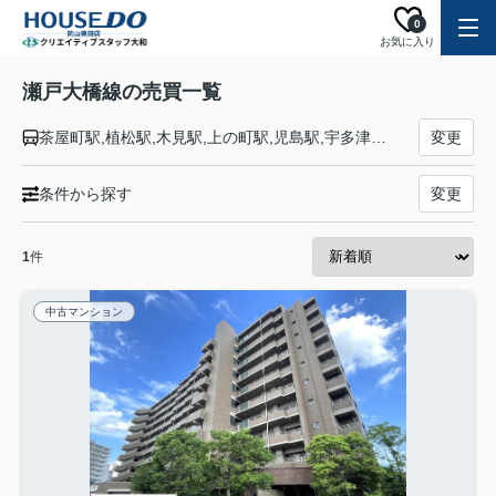
0
お気に入り
瀬戸大橋線の売買一覧
茶屋町駅,植松駅,木見駅,上の町駅,児島駅,宇多津駅,丸亀駅,坂出駅
変更
条件から探す
変更
1
件
中古マンション