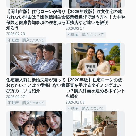
【岡山市版】住宅ローンが借り
【2026年度版】注文住宅の建
られない理由は？団体信用生命
築業者選びで迷う方へ！大手や
保険と健康告知事項の注意点も
工務店など違いを解説
知ろう
2026.02.17
2026.02.28
不動産 購入について
不動産 購入について
住宅購入前に新婚夫婦が知って
【2026年版】住宅ローンの仮
おきたいことは？後悔しない選
審査を受けるタイミングはい
び方のコツも紹介
つ？購入計画を進めるポイント
も紹介
2026.02.07
2026.02.03
不動産 購入について
不動産 購入について