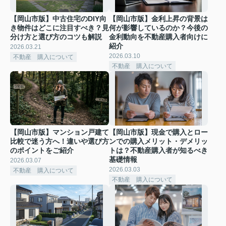
【岡山市版】中古住宅のDIY向
【岡山市版】金利上昇の背景は
き物件はどこに注目すべき？見
何が影響しているのか？今後の
分け方と選び方のコツも解説
金利動向を不動産購入者向けに
紹介
2026.03.21
2026.03.10
不動産 購入について
不動産 購入について
【岡山市版】マンション戸建て
【岡山市版】現金で購入とロー
比較で迷う方へ！違いや選び方
ンでの購入メリット・デメリッ
のポイントをご紹介
トは？不動産購入者が知るべき
基礎情報
2026.03.07
2026.03.03
不動産 購入について
不動産 購入について