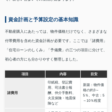
資金計画と予算設定の基本知識
不動産購入にあたっては、物件価格だけでなく、さまざまな
付帯費用を含めた資金計画が必要です。ここでは「諸費用」
「住宅ローンのしくみ」「予備費」の三つの項目に分けて、
初心者の方にも分かりやすく整理しました。
項目
内容
目安
印紙税、登記費
新築：物件価
用、司法書士報
格の約3～
諸費用
酬、仲介手数料、
5％、中古：5
火災保険・地震保
～10％程度
険など