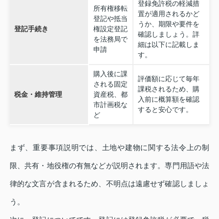
登録免許税の軽減措
所有権移転
置が適用されるかど
登記や抵当
うか、期限や要件を
登記手続き
権設定登記
確認しましょう。詳
を法務局で
細は以下に記載しま
申請
す。
購入後に課
評価額に応じて毎年
される固定
課税されるため、購
税金・維持管理
資産税、都
入前に概算額を確認
市計画税な
すると安心です。
ど
まず、重要事項説明では、土地や建物に関する法令上の制
限、共有・地役権の有無などが説明されます。専門用語や法
律的な文言が含まれるため、不明点は遠慮せず確認しましょ
う。