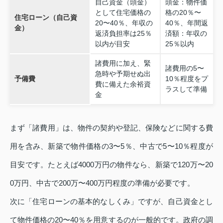
自己資金（頭金）
頭金：物件価
として住宅価格の
格の20％〜
住宅ローン（自己資
20〜40％、年収の
40％、年間返
金）
返済負担率は25％
済額：年収の
以内が目安
25％以内
諸費用に加え、緊
諸費用の5〜
急時や予期せぬ出
予備費
10％程度をプ
費に備えた余裕資
ラスして準備
金
まず「諸費用」は、物件の契約や登記、保険などに関する費
用を含み、新築で物件価格の3〜5％、中古で5〜10％程度が
目安です。たとえば4000万円の物件なら、新築で120万〜20
0万円、中古で200万〜400万円程度の準備が必要です。
次に「住宅ローンの基本的なしくみ」ですが、自己資金とし
て物件価格の20〜40％を用意するのが一般的です。政府の調