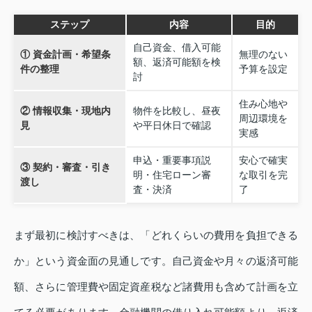
ステップ
内容
目的
自己資金、借入可能
① 資金計画・希望条
無理のない
額、返済可能額を検
件の整理
予算を設定
討
住み心地や
② 情報収集・現地内
物件を比較し、昼夜
周辺環境を
見
や平日休日で確認
実感
申込・重要事項説
安心で確実
③ 契約・審査・引き
明・住宅ローン審
な取引を完
渡し
査・決済
了
まず最初に検討すべきは、「どれくらいの費用を負担できる
か」という資金面の見通しです。自己資金や月々の返済可能
額、さらに管理費や固定資産税など諸費用も含めて計画を立