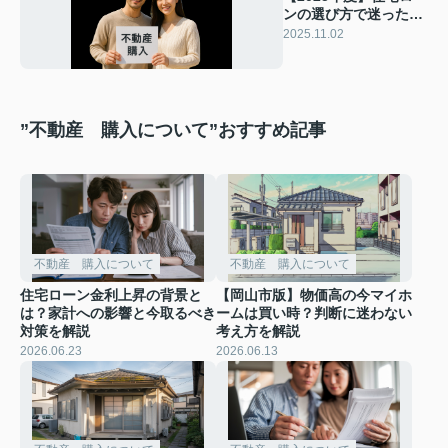
ンの選び方で迷った
ら？比較のコツや注意
2025.11.02
点をわかりやすく紹介
”不動産 購入について”おすすめ記事
不動産 購入について
不動産 購入について
住宅ローン金利上昇の背景と
【岡山市版】物価高の今マイホ
は？家計への影響と今取るべき
ームは買い時？判断に迷わない
対策を解説
考え方を解説
2026.06.23
2026.06.13