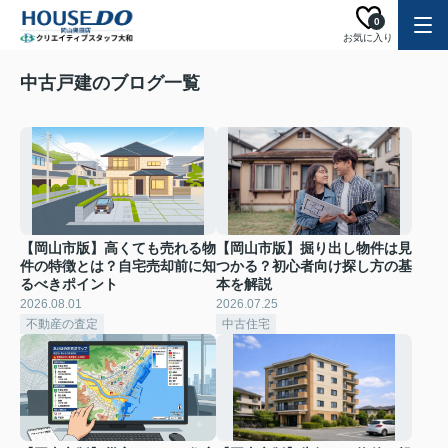
0
お気に入り
中古戸建のブログ一覧
【岡山市版】高くても売れる物
【岡山市版】掘り出し物件は見
件の特徴とは？自宅売却前に知
つかる？初心者向け探し方の基
るべきポイント
本を解説
2026.08.01
2026.07.25
不動産の査定
中古住宅