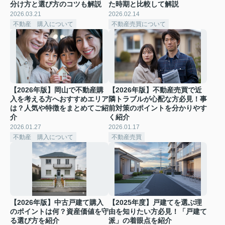
分け方と選び方のコツも解説
た時期と比較して解説
2026.03.21
2026.02.14
不動産 購入について
不動産売買について
【2026年版】岡山で不動産購
【2026年版】不動産売買で近
入を考える方へおすすめエリア
隣トラブルが心配な方必見！事
は？人気や特徴をまとめてご紹
前対策のポイントを分かりやす
介
く紹介
2026.01.27
2026.01.17
不動産 購入について
不動産売買
【2026年版】中古戸建て購入
【2025年度】戸建てを選ぶ理
のポイントは何？資産価値を守
由を知りたい方必見！「戸建て
る選び方を紹介
派」の着眼点を紹介