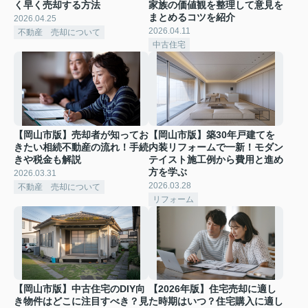
く早く売却する方法
家族の価値観を整理して意見を
まとめるコツを紹介
2026.04.25
2026.04.11
不動産 売却について
中古住宅
【岡山市版】売却者が知ってお
【岡山市版】築30年戸建てを
きたい相続不動産の流れ！手続
内装リフォームで一新！モダン
きや税金も解説
テイスト施工例から費用と進め
方を学ぶ
2026.03.31
2026.03.28
不動産 売却について
リフォーム
【岡山市版】中古住宅のDIY向
【2026年版】住宅売却に適し
き物件はどこに注目すべき？見
た時期はいつ？住宅購入に適し