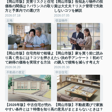
【岡山市版】災害リスクと住宅
【岡山市版】告知あり物件の投
価格の関係は？バランスの取り
資は大丈夫？リスク管理で失敗
方と予算内での選び方
しないコツを解説
2026.07.18
2026.07.05
土地
収益物件
【岡山市版】住宅売却で相場よ
【岡山市版】家を買う前に読み
り高く売るには？コツを押さえ
たい決め手アンケート！初めて
て納得の価格を実現する方法
の購入で後悔を減らす考え方
2026.06.20
2026.05.30
不動産の査定
中古住宅
【2026年版】中古住宅が売れ
【岡山市版】不動産選びで家族
やすい条件とは？特徴を知り高
の意見がまとまらないときは？