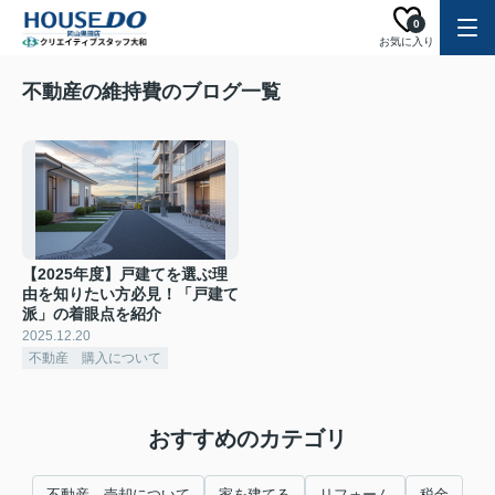
0
お気に入り
不動産の維持費のブログ一覧
【2025年度】戸建てを選ぶ理
由を知りたい方必見！「戸建て
派」の着眼点を紹介
2025.12.20
不動産 購入について
おすすめのカテゴリ
不動産 売却について
家を建てる
リフォーム
税金