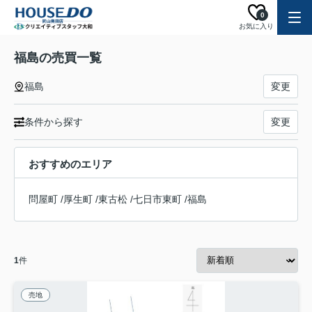
0
お気に入り
福島の売買一覧
福島
変更
条件から探す
変更
おすすめのエリア
問屋町
/
厚生町
/
東古松
/
七日市東町
/
福島
1
件
売地