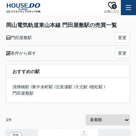
0
お気に入り
岡山電気軌道東山本線 門田屋敷駅の売買一覧
門田屋敷駅
変更
条件から探す
変更
おすすめの駅
清輝橋駅
/
東中央町駅
/
北長瀬駅
/
大元駅
/
植松駅
/
門田屋敷駅
1
件
売地