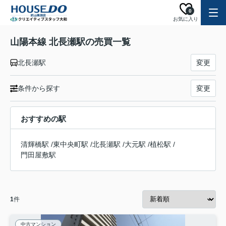
0
お気に入り
山陽本線 北長瀬駅の売買一覧
北長瀬駅
変更
条件から探す
変更
おすすめの駅
清輝橋駅
/
東中央町駅
/
北長瀬駅
/
大元駅
/
植松駅
/
門田屋敷駅
1
件
中古マンション