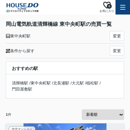
0
お気に入り
岡山電気軌道清輝橋線 東中央町駅の売買一覧
東中央町駅
変更
条件から探す
変更
おすすめの駅
清輝橋駅
/
東中央町駅
/
北長瀬駅
/
大元駅
/
植松駅
/
門田屋敷駅
1
件
中古マンション